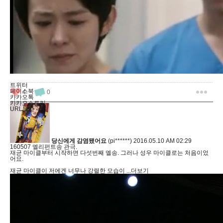
트위터
페이스북
4
0
카카오톡
카카오스토리
URL복사
당신에게 감염됐어요
(pi******)
2016.05.10 AM 02:29
160507 엘리펀트송 관극.
재균 마이클부터 시작하면 다섯번째 엘송. 그러나 성우 마이클로는 처음이었
어요.
재균 마이클이 저에겐 너무나 강렬한 모습이
...더보기