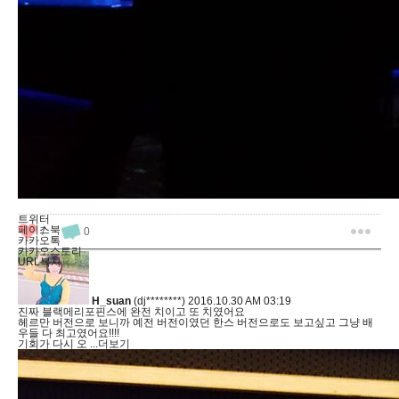
트위터
페이스북
7
0
카카오톡
카카오스토리
URL복사
H_suan
(dj********)
2016.10.30 AM 03:19
진짜 블랙메리포핀스에 완전 치이고 또 치였어요
헤르만 버전으로 보니까 예전 버전이였던 한스 버전으로도 보고싶고 그냥 배
우들 다 최고였어요!!!!
기회가 다시 오
...더보기