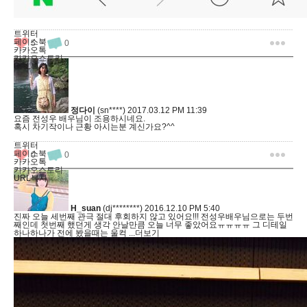
트위터
페이스북
5
0
카카오톡
카카오스토리
URL복사
정다이
(sn****)
2017.03.12 PM 11:39
요즘 전성우 배우님이 조용하시네요.
혹시 차기작이나 근황 아시는분 계신가요?^^
트위터
페이스북
0
0
카카오톡
카카오스토리
URL복사
H_suan
(dj********)
2016.12.10 PM 5:40
진짜 오늘 세번째 관극 절대 후회하지 않고 있어요!!! 전성우배우님으로는 두번
째인데 첫번째 했던게 생각 안날만큼 오늘 너무 좋았어요ㅠㅠㅠㅠ 그 디테일
하나하나가 전에 봤을때는 울컥
...더보기