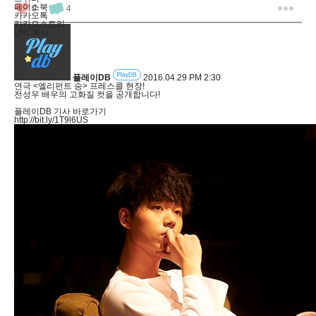
페이스북
9
4
카카오톡
카카오스토리
URL복사
플레이DB
2016.04.29 PM 2:30
연극 <엘리펀트 송> 프레스콜 현장!
전성우 배우의 고화질 컷을 공개합니다!
플레이DB 기사 바로가기
http://bit.ly/1T9l6US