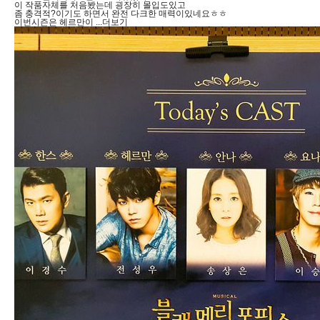
이 작품자체를 처음봤는데 굉장히 몰입도있고
좀 충격적?이기도 하면서 완전 다크한 매력이있네요ㅎㅎ
이번시즌은 헤르만이
...더보기