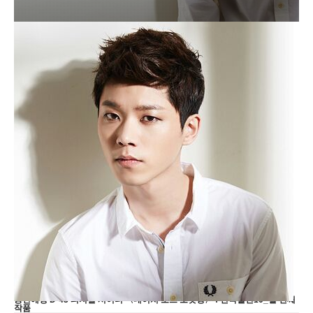
전성우
Jeon Seong woo
7,439
함께 사랑받는 스타
함께 사랑받는 스타
박은태
공감 1,285명
이재균
공감 1,264명
조승우
공감 1,134명
OFFICIAL 계정(본인/공식소속사) 등록하기
서비스이용은 모바일APP에서 가능합니다.
Download on the APP STORE
Android APP ON Google Play
공연소식
공연예정
D-43
피지컬 시어터 〈네이처 오브 포겟팅〉 : 연극열전10_열 번째
작품