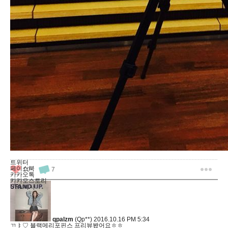
트위터
페이스북
10
7
카카오톡
카카오스토리
URL복사
qpalzm
(Qp**)
2016.10.16 PM 5:34
ㄲㅑ♡ 블랙메리포핀스 프리뷰봤어요ㅎㅎ