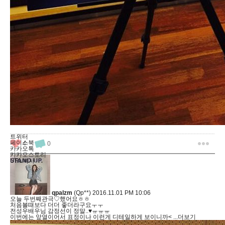
트위터
페이스북
4
0
카카오톡
카카오스토리
URL복사
qpalzm
(Qp**)
2016.11.01 PM 10:06
오늘 두번째관극♡했어요ㅎㅎ
처음볼때보다 더더 좋더라구요ㅜㅜ
전성우배우님 감정선이 정말..♥ㅠㅠㅠ
이번에는 앞열이어서 표정이나 이런게 디테일하게 보이니까<
...더보기