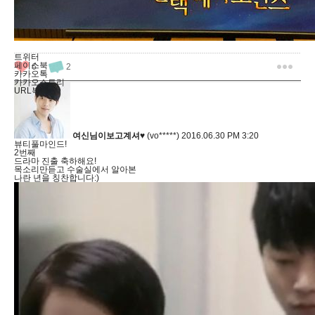
트위터
페이스북
6
2
카카오톡
카카오스토리
URL복사
여신님이보고계셔♥
(vo*****)
2016.06.30 PM 3:20
뷰티풀마인드!
2번째
드라마 진출 축하해요!
목소리만듣고 수술실에서 알아본
나란 년을 칭찬합니다:)