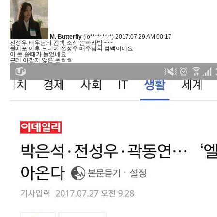
M. Butterfly
(lo*********)
2017.07.29 AM 00:17
전성우 배우님의 컴백 소식 빰빠라밤~~~
블메포 이후 드디어 전성우 배우님의 컴백이에요
아 돈 쓸때가 늘었네요
근데 아깝지 앓은 돈ㅎㅎ