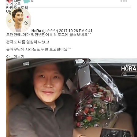
페이스북
10
4
카카오톡
카카오스토리
URL복사
HoRa
(go******)
2017.10.26 PM 9:41
오랜만에..아마 백만년만에ㅎㅎ 로그에 글써보네요^^
관극도 나름 열심히 다녔고
울배우님의 시라노도 두번 보고왔어요^^
아
...더보기