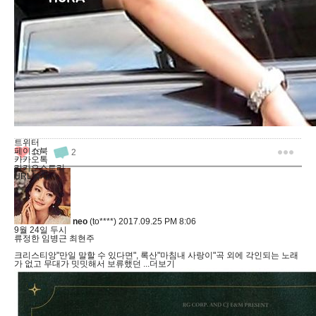
트위터
페이스북
10
2
카카오톡
카카오스토리
URL복사
neo
(to****)
2017.09.25 PM 8:06
9월 24일 두시
류정한 임병근 최현주
크리스티앙"만일 말할 수 있다면", 록산"마침내 사랑이"곡 외에 각인되는 노래
가 없고 무대가 밋밋해서 보류했던
...더보기