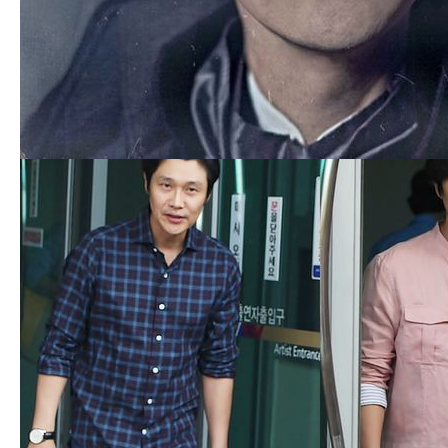
HoRa
(go******)
2018.09.17 AM 01:03
이게 얼마만의 로그인지ㅎㅎㅎ
어제 프랑켄대구공이 끝났어요.
류배우님으로 4번 관람했습니다.
정말 최고의 공연이였고,
대구에서 배우님 너무 오랜만
...더보기