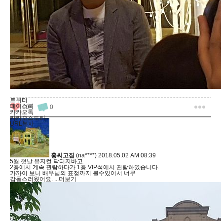
트위터
페이스북
10
0
카카오톡
카카오스토리
URL복사
홍씨고집
(na****)
2018.05.02 AM 08:39
5월 첫날 뮤지컬 닥터지바고.
2층에서 계속 관람하다가 1층 VIP석에서 관람하였습니다.
가까이 보니 배우님의 표정까지 볼수있어서 너무
감동스러웠어요.
...더보기