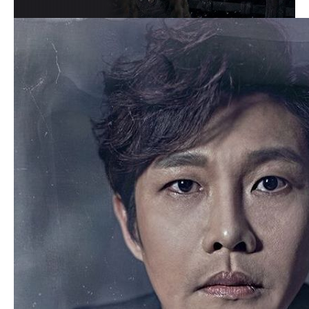
류정한
Ryu Jung-han
21,364
함께 사랑받는 스타
함께 사랑받는 스타
박은태
공감 8,675명
조승우
공감 7,536명
옥주현
공감 5,484명
OFFICIAL 계정(본인/공식소속사) 등록하기
서비스이용은 모바일APP에서 가능합니다.
Download on the APP STORE
Android APP ON Google Play
공연소식