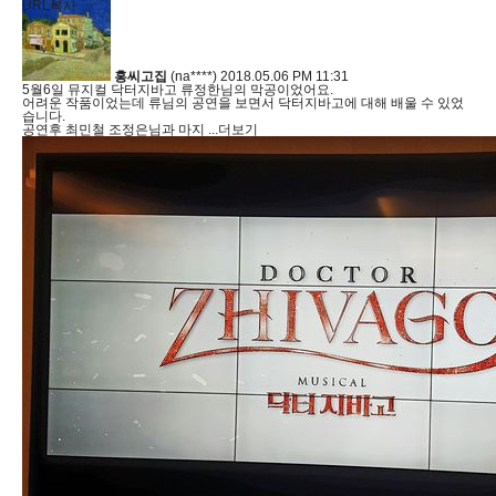
URL복사
홍씨고집
(na****)
2018.05.06 PM 11:31
5월6일 뮤지컬 닥터지바고 류정한님의 막공이었어요.
어려운 작품이었는데 류님의 공연을 보면서 닥터지바고에 대해 배울 수 있었
습니다.
공연후 최민철 조정은님과 마지
...더보기