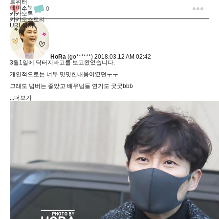
트위터
페이스북
4
0
카카오톡
카카오스토리
URL복사
HoRa
(go******)
2018.03.12 AM 02:42
3월1일에 닥터지바고를 보고왔었습니다.
개인적으로는 너무 밋밋한내용이였던ㅜㅜ
그래도 넘버는 좋았고 배우님들 연기도 굿굿bbb
...더보기