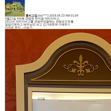
홍씨고집
(na****)
2018.04.23 AM 01:04
4월21일 4번째 관람한 뮤지컬 닥터지바고.
2012년 닥터지바고를 관람하였을때는 관람포인트를
잘알지못하고 배우님만 보고 갔기때문에 이해하기
어려운 뮤지
...더보기